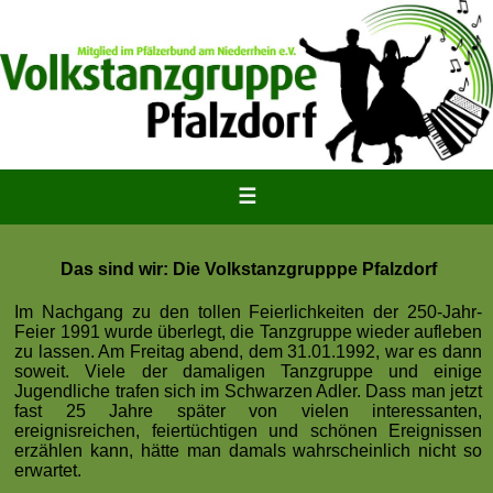
☰
Das sind wir: Die Volkstanzgrupppe Pfalzdorf
Im Nachgang zu den tollen Feierlichkeiten der 250-Jahr-
Feier 1991 wurde überlegt, die Tanzgruppe wieder aufleben
zu lassen. Am Freitag abend, dem 31.01.1992, war es dann
soweit. Viele der damaligen Tanzgruppe und einige
Jugendliche trafen sich im Schwarzen Adler. Dass man jetzt
fast 25 Jahre später von vielen interessanten,
ereignisreichen, feiertüchtigen und schönen Ereignissen
erzählen kann, hätte man damals wahrscheinlich nicht so
erwartet.