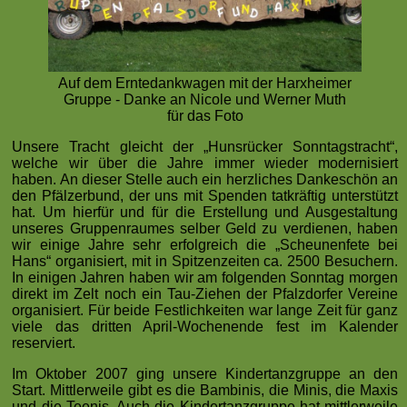
Auf dem Erntedankwagen mit der Harxheimer
Gruppe - Danke an Nicole und Werner Muth
für das Foto
Unsere Tracht gleicht der „Hunsrücker Sonntagstracht“,
welche wir über die Jahre immer wieder modernisiert
haben. An dieser Stelle auch ein herzliches Dankeschön an
den Pfälzerbund, der uns mit Spenden tatkräftig unterstützt
hat. Um hierfür und für die Erstellung und Ausgestaltung
unseres Gruppenraumes selber Geld zu verdienen, haben
wir einige Jahre sehr erfolgreich die „Scheunenfete bei
Hans“ organisiert, mit in Spitzenzeiten ca. 2500 Besuchern.
In einigen Jahren haben wir am folgenden Sonntag morgen
direkt im Zelt noch ein Tau-Ziehen der Pfalzdorfer Vereine
organisiert. Für beide Festlichkeiten war lange Zeit für ganz
viele das dritten April-Wochenende fest im Kalender
reserviert.
Im Oktober 2007 ging unsere Kindertanzgruppe an den
Start. Mittlerweile gibt es die Bambinis, die Minis, die Maxis
und die Teenis. Auch die Kindertanzgruppe hat mittlerweile