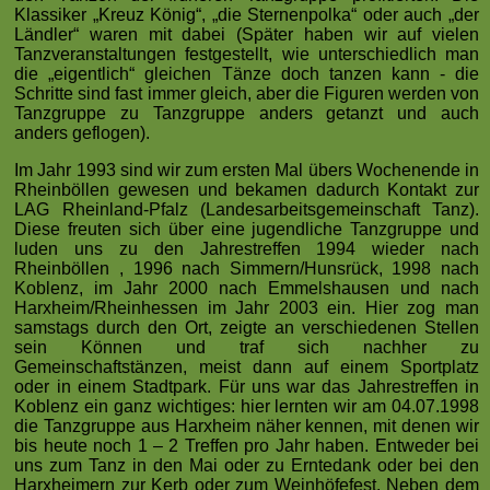
Klassiker „Kreuz König“, „die Sternenpolka“ oder auch „der
Ländler“ waren mit dabei (Später haben wir auf vielen
Tanzveranstaltungen festgestellt, wie unterschiedlich man
die „eigentlich“ gleichen Tänze doch tanzen kann - die
Schritte sind fast immer gleich, aber die Figuren werden von
Tanzgruppe zu Tanzgruppe anders getanzt und auch
anders geflogen).
Im Jahr 1993 sind wir zum ersten Mal übers Wochenende in
Rheinböllen gewesen und bekamen dadurch Kontakt zur
LAG Rheinland-Pfalz (Landesarbeitsgemeinschaft Tanz).
Diese freuten sich über eine jugendliche Tanzgruppe und
luden uns zu den Jahrestreffen 1994 wieder nach
Rheinböllen , 1996 nach Simmern/Hunsrück, 1998 nach
Koblenz, im Jahr 2000 nach Emmelshausen und nach
Harxheim/Rheinhessen im Jahr 2003 ein. Hier zog man
samstags durch den Ort, zeigte an verschiedenen Stellen
sein Können und traf sich nachher zu
Gemeinschaftstänzen, meist dann auf einem Sportplatz
oder in einem Stadtpark. Für uns war das Jahrestreffen in
Koblenz ein ganz wichtiges: hier lernten wir am 04.07.1998
die Tanzgruppe aus Harxheim näher kennen, mit denen wir
bis heute noch 1 – 2 Treffen pro Jahr haben. Entweder bei
uns zum Tanz in den Mai oder zu Erntedank oder bei den
Harxheimern zur Kerb oder zum Weinhöfefest. Neben dem