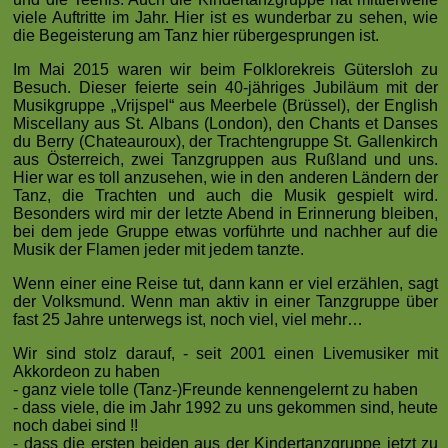
viele Auftritte im Jahr. Hier ist es wunderbar zu sehen, wie
die Begeisterung am Tanz hier rübergesprungen ist.
Im Mai 2015 waren wir beim Folklorekreis Gütersloh zu
Besuch. Dieser feierte sein 40-jähriges Jubiläum mit der
Musikgruppe „Vrijspel“ aus Meerbele (Brüssel), der English
Miscellany aus St. Albans (London), den Chants et Danses
du Berry (Chateauroux), der Trachtengruppe St. Gallenkirch
aus Österreich, zwei Tanzgruppen aus Rußland und uns.
Hier war es toll anzusehen, wie in den anderen Ländern der
Tanz, die Trachten und auch die Musik gespielt wird.
Besonders wird mir der letzte Abend in Erinnerung bleiben,
bei dem jede Gruppe etwas vorführte und nachher auf die
Musik der Flamen jeder mit jedem tanzte.
Wenn einer eine Reise tut, dann kann er viel erzählen, sagt
der Volksmund. Wenn man aktiv in einer Tanzgruppe über
fast 25 Jahre unterwegs ist, noch viel, viel mehr…
Wir sind stolz darauf, - seit 2001 einen Livemusiker mit
Akkordeon zu haben
- ganz viele tolle (Tanz-)Freunde kennengelernt zu haben
- dass viele, die im Jahr 1992 zu uns gekommen sind, heute
noch dabei sind !!
- dass die ersten beiden aus der Kindertanzgruppe jetzt zu